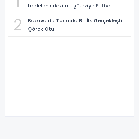
1
bedellerindeki artışTürkiye Futbol
Federasyonu işi ticarete indirdi
2
Bozova’da Tarımda Bir İlk Gerçekleşti!
Çörek Otu