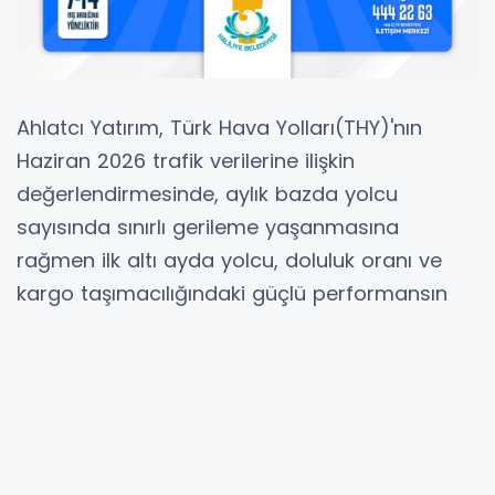
Ahlatcı Yatırım, Türk Hava Yolları(THY)'nın
Haziran 2026 trafik verilerine ilişkin
değerlendirmesinde, aylık bazda yolcu
sayısında sınırlı gerileme yaşanmasına
rağmen ilk altı ayda yolcu, doluluk oranı ve
kargo taşımacılığındaki güçlü performansın
olumlu görünümü desteklediğini belirtti.
Analize göre, THY'nin Haziran 2026'da toplam
yolcu sayısı geçen yılın aynı ayına göre yüzde
1,6 azalarak 8,1 milyon oldu. Aynı dönemde arz
edilen koltuk kilometre (ASK) yüzde 1,2 düşüşle