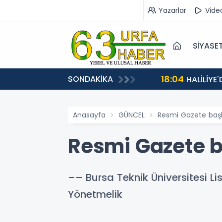
Yazarlar
Vide
SİYASE
18:04
SONDAKİKA
HALİLİYE
Anasayfa
GÜNCEL
Resmi Gazete başlı
Resmi Gazete ba
–– Bursa Teknik Üniversitesi L
Yönetmelik