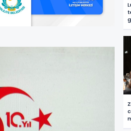
L
t
g
Z
c
m