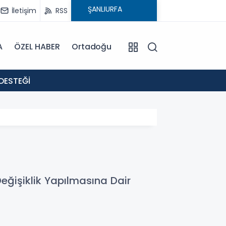
İletişim
RSS
A
ÖZEL HABER
Ortadoğu
18:02
DESTEĞİ
: EVR
eğişiklik Yapılmasına Dair