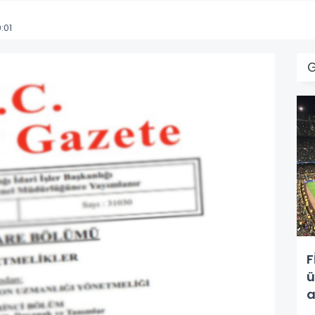
:01
F
ü
a