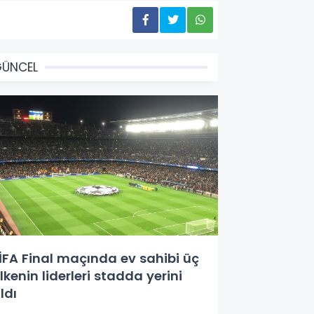
GÜNCEL
İFA Final maçında ev sahibi üç
lkenin liderleri stadda yerini
ldı