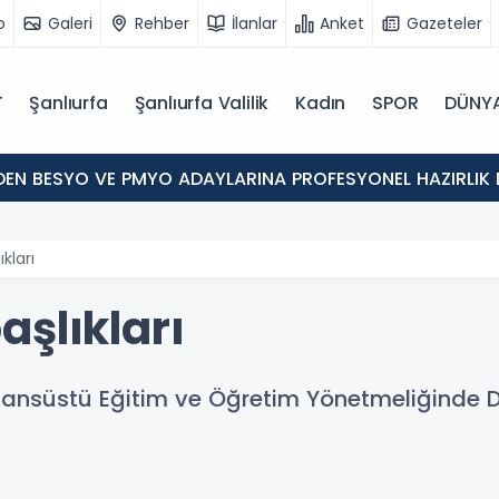
o
Galeri
Rehber
İlanlar
Anket
Gazeteler
T
Şanlıurfa
Şanlıurfa Valilik
Kadın
SPOR
DÜNY
'DEN BESYO VE PMYO ADAYLARINA PROFESYONEL HAZIRLIK 
kları
şlıkları
isansüstü Eğitim ve Öğretim Yönetmeliğinde D