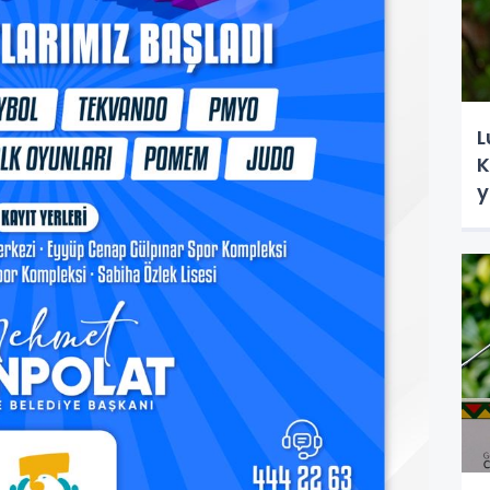
L
K
y