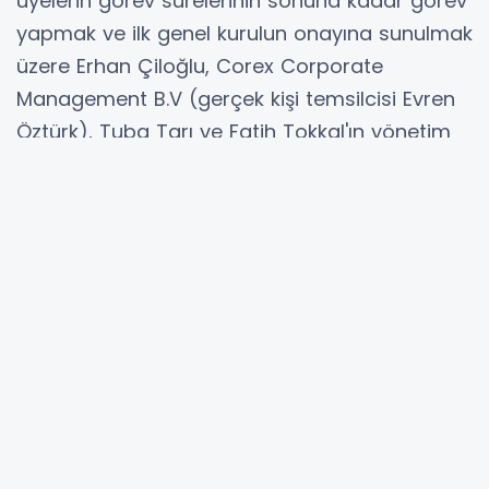
Yönetim Danışmanlığı Limited Şirketi (gerçek
kişi temsilcisi Tayfun Bayazıt), FNK Yönetim
Danışmanlığı Limited Şirketi (gerçek kişi
temsilcisi Burçin Müftü) ve AFB Yönetim
Danışmanlığı Limited Şirketi'nin (gerçek kişi
temsilcisi Ali Tuğrul Alpacar) şirketimize
sunulan istifalarının kabulüne; Türk Ticaret
Kanununun 363. maddesi uyarınca ayrılan
üyelerin görev sürelerinin sonuna kadar görev
yapmak ve ilk genel kurulun onayına sunulmak
üzere Erhan Çiloğlu, Corex Corporate
Management B.V (gerçek kişi temsilcisi Evren
Öztürk), Tuba Tarı ve Fatih Tokkal'ın yönetim
kurulu üyesi olarak atanmalarına, görev
dağılımı sonucunda, Corex Corporate