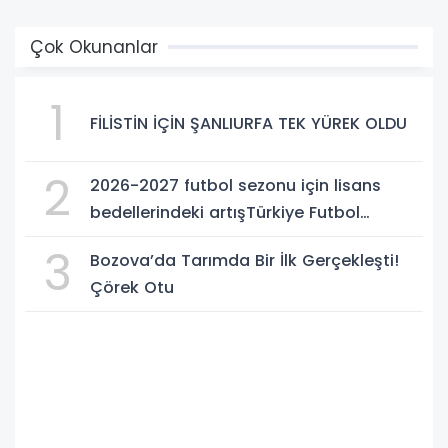
Çok Okunanlar
1
FİLİSTİN İÇİN ŞANLIURFA TEK YÜREK OLDU
2
2026-2027 futbol sezonu için lisans
bedellerindeki artışTürkiye Futbol
Federasyonu işi ticarete indirdi
3
Bozova’da Tarımda Bir İlk Gerçekleşti!
Çörek Otu