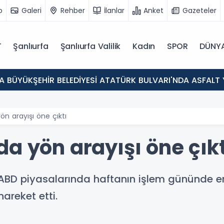
o
Galeri
Rehber
İlanlar
Anket
Gazeteler
T
Şanlıurfa
Şanlıurfa Valilik
Kadın
SPOR
DÜNY
A BÜYÜKŞEHİR BELEDİYESİ ATATÜRK BULVARI'NDA ASFALT
ön arayışı öne çıktı
a yön arayışı öne çıkt
ABD piyasalarında haftanın işlem gününde end
areket etti.