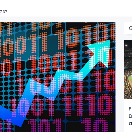
7:37
F
ü
a