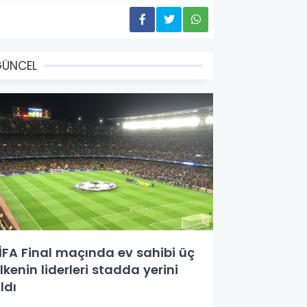
GÜNCEL
İFA Final maçında ev sahibi üç
lkenin liderleri stadda yerini
ldı