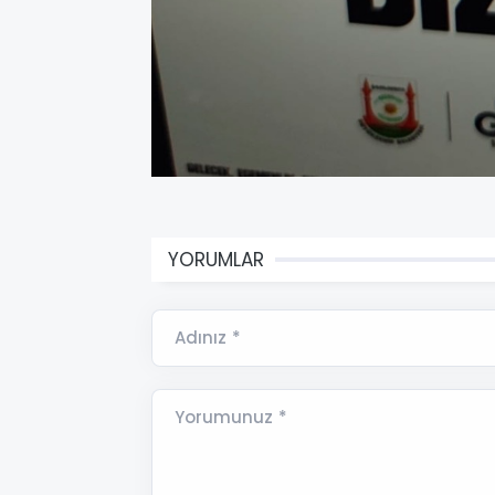
YORUMLAR
Adınız *
Yorumunuz *