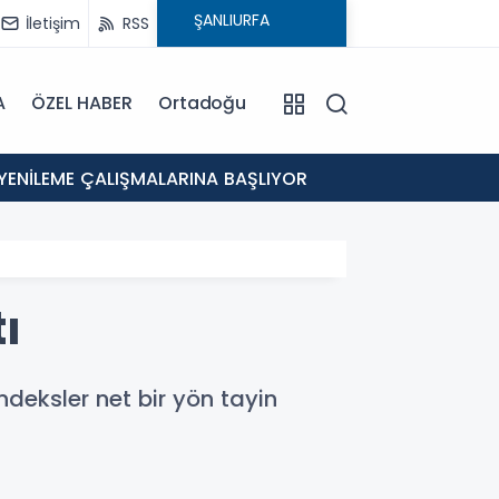
İletişim
RSS
A
ÖZEL HABER
Ortadoğu
12:46
 YENİLEME ÇALIŞMALARINA BAŞLIYOR
Eyyübi
ı
eksler net bir yön tayin