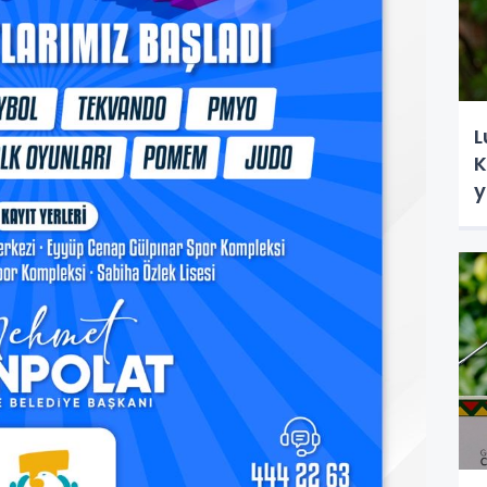
L
K
y