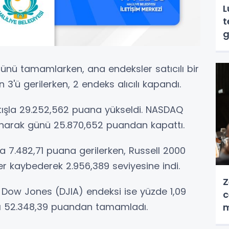
L
t
g
günü tamamlarken, ana endeksler satıcılı bir
3'ü gerilerken, 2 endeks alıcılı kapandı.
ışla 29.252,562 puana yükseldi. NASDAQ
anarak günü 25.870,652 puandan kapattı.
a 7.482,71 puana gerilerken, Russell 2000
r kaybederek 2.956,389 seviyesine indi.
Z
 Dow Jones (DJIA) endeksi ise yüzde 1,09
c
ı 52.348,39 puandan tamamladı.
m