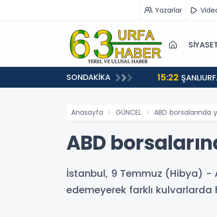
Yazarlar
Vide
SİYASE
15:22
SONDAKİKA
EÇİŞLERİ BAŞLADI
ŞANLIURF
Anasayfa
GÜNCEL
ABD borsalarında y
ABD borsalarınd
İstanbul, 9 Temmuz (Hibya) - 
edemeyerek farklı kulvarlarda h