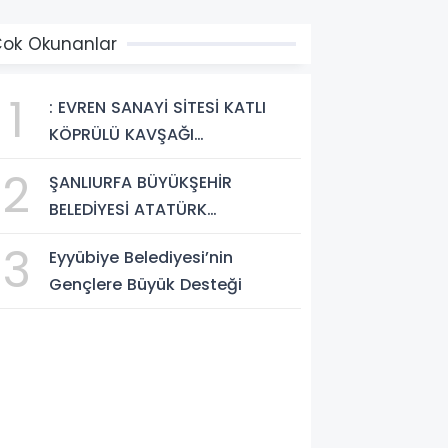
ok Okunanlar
1
: EVREN SANAYİ SİTESİ KATLI
KÖPRÜLÜ KAVŞAĞI
TAMAMLANDI, ARAÇ GEÇİŞLERİ
2
ŞANLIURFA BÜYÜKŞEHİR
BAŞLADI
BELEDİYESİ ATATÜRK
BULVARI'NDA ASFALT YENİLEME
3
Eyyübiye Belediyesi’nin
ÇALIŞMALARINA BAŞLIYOR
Gençlere Büyük Desteği