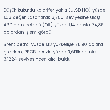
Düşük kükürtlü kalorifer yakıtı (ULSD HO) yüzde
1,33 değer kazanarak 3,7061 seviyesine ulaştı.
ABD ham petrolü (OIL) yüzde 1,14 artışla 74,36
dolardan işlem gördü.
Brent petrol yüzde 1,13 yükselişle 78,90 dolara
çıkarken, RBOB benzin yüzde 0,61’lik primle
3,1224 seviyesinden alıcı buldu.
Doğal gaz (NAT GAS) ise piyasadan negatif
ayrışarak yüzde 0,22 oranında azalış kaydetti
ve seansı 3,205 seviyesinde tamamladı.
Hibya Haber Ajansı