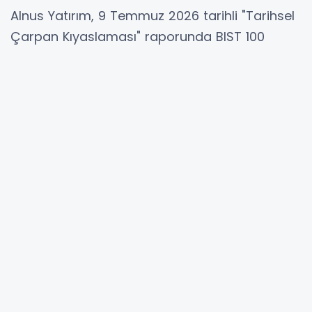
Alnus Yatırım, 9 Temmuz 2026 tarihli "Tarihsel
Çarpan Kıyaslaması" raporunda BIST 100
endeksinde işlem gören şirketlerin güncel
değerleme çarpanlarını son üç yıllık tarihsel
ortalamalarıyla karşılaştırdı.
Finnet verileri kullanılarak hazırlanan raporda,
şirketlerin Fiyat/Kazanç (F/K), Firma
Değeri/FAVÖK (FD/FAVÖK) ve Piyasa
Değeri/Defter Değeri (PD/DD) oranları analiz
edilerek mevcut seviyelerin geçmiş dönem
ortalamalarına göre konumu ortaya konuldu.
Raporda, bazı şirketlerin mevcut çarpanlarının
tarihsel ortalamalarının üzerinde işlem