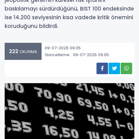
jeopolitik gerilimin küresel risk iştahını
baskılamayı sürdürdüğünü, BIST 100 endeksinde
ise 14.200 seviyesinin kısa vadede kritik önemini
koruduğunu bildirdi.
09-07-2026 09:05
222
OKUNMA
Güncelleme : 09-07-2026 09:05