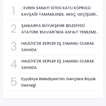
1
: EVREN SANAYİ SİTESİ KATLI KÖPRÜLÜ
KAVŞAĞI TAMAMLANDI, ARAÇ GEÇİŞLERİ
BAŞLADI
2
ŞANLIURFA BÜYÜKŞEHİR BELEDİYESİ
ATATÜRK BULVARI'NDA ASFALT YENİLEME
ÇALIŞMALARINA BAŞLIYOR
3
HALİLİYE'DE EKİPLER EŞ ZAMANLI OLARAK
SAHADA
4
HALİLİYE'DE EKİPLER EŞ ZAMANLI OLARAK
SAHADA
5
Eyyübiye Belediyesi’nin Gençlere Büyük
Desteği