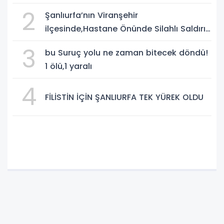
2
Şanlıurfa’nın Viranşehir
ilçesinde,Hastane Önünde Silahlı Saldırı:
2 Ağır Yaralı
3
bu Suruç yolu ne zaman bitecek döndü!
1 ölü,1 yaralı
4
FİLİSTİN İÇİN ŞANLIURFA TEK YÜREK OLDU