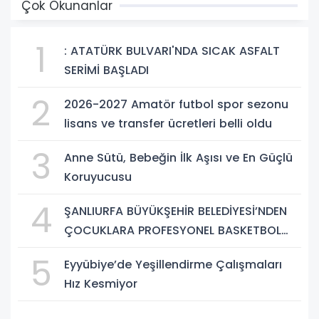
Çok Okunanlar
1
: ATATÜRK BULVARI'NDA SICAK ASFALT
SERİMİ BAŞLADI
2
2026-2027 Amatör futbol spor sezonu
lisans ve transfer ücretleri belli oldu
3
Anne Sütü, Bebeğin İlk Aşısı ve En Güçlü
Koruyucusu
4
ŞANLIURFA BÜYÜKŞEHİR BELEDİYESİ’NDEN
ÇOCUKLARA PROFESYONEL BASKETBOL
EĞİTİMİ
5
Eyyübiye’de Yeşillendirme Çalışmaları
Hız Kesmiyor