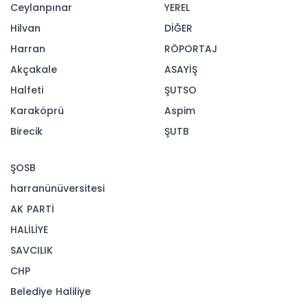
Kütahya Belediyesi, Kent Konseyi Genel Kurul
Toplantısı’nda yapılan seçim sonucunda
mevcut Başkan Bülent Cebeci’nin yeniden
Kent Konseyi Başkanı seçildi.
Açıklamada, genel kurulda yeni dönem
yönetim kurulunun belirlendiği, katılımcı
yönetim anlayışı, ortak akıl ve kurumlar arası
iş birliğini güçlendirmeye yönelik çalışmaların
ele alındığı belirtildi.
Kütahya Belediye Başkanı Eyüp Kahveci, kent
konseylerinin katılımcı demokrasinin önemli
temsilcileri olduğunu belirterek, “Şehrimizin
geleceğine yönelik her fikir, öneri ve yapıcı