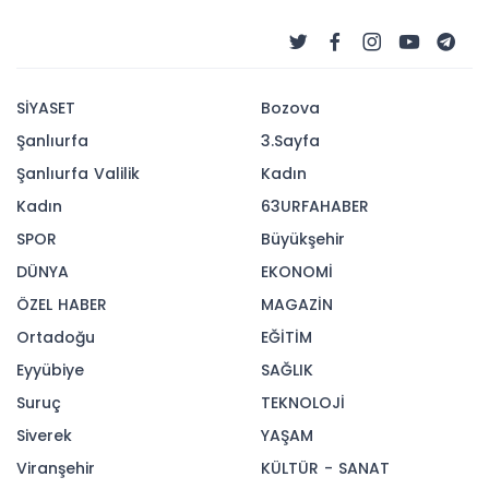
yeniden seçildi
Kütahya Belediyesinden yapılan açıklamada,
Kent Konseyi Genel Kurul Toplantısı’nda yapılan
seçim sonucunda mevcut Başkan Bülent
Cebeci’nin yeniden Kent Konseyi Başkanlığına
seçildiği bildirildi.
09-07-2026 10:33
221
OKUNMA
Güncelleme : 09-07-2026 10:33