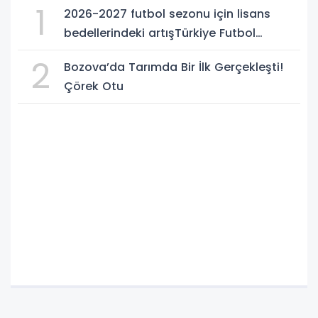
1
2026-2027 futbol sezonu için lisans
bedellerindeki artışTürkiye Futbol
Federasyonu işi ticarete indirdi
2
Bozova’da Tarımda Bir İlk Gerçekleşti!
Çörek Otu