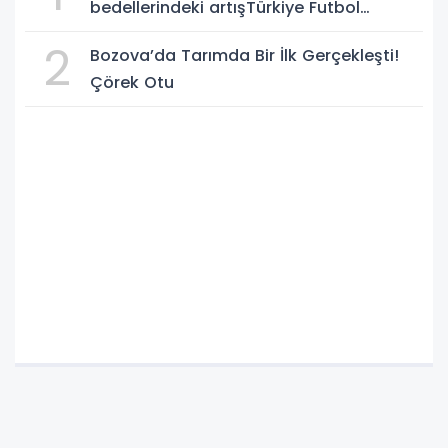
bedellerindeki artışTürkiye Futbol
Federasyonu işi ticarete indirdi
2
Bozova’da Tarımda Bir İlk Gerçekleşti!
Çörek Otu