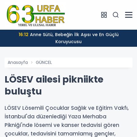
15:08
: ATATÜRK BULVARI'NDA SICAK ASFALT SERİMİ
BAŞLADI
Anasayfa
GÜNCEL
LÖSEV ailesi pikniikte
buluştu
LÖSEV Lösemili Çocuklar Sağlık ve Eğitim Vakfı,
İstanbul'da düzenlediği Yaza Merhaba
Pikniği'nde lösemi ve kanser tedavisi gören
çocuklar, tedavisini tamamlamış gençler,