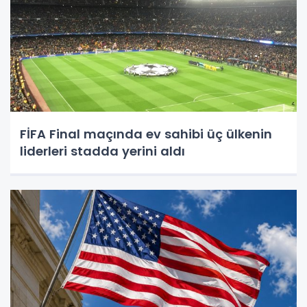
FİFA Final maçında ev sahibi üç ülkenin
liderleri stadda yerini aldı