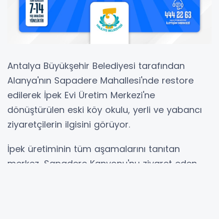
Antalya Büyükşehir Belediyesi tarafından
Alanya'nın Sapadere Mahallesi'nde restore
edilerek İpek Evi Üretim Merkezi'ne
dönüştürülen eski köy okulu, yerli ve yabancı
ziyaretçilerin ilgisini görüyor.
İpek üretiminin tüm aşamalarını tanıtan
merkez, Sapadere Kanyonu'nu ziyaret eden
turistlerin de rotasında yer alıyor.
İpek Evi'nde özellikle çocuklara yönelik
düzenlenen geziler büyük ilgi görüyor. Ziyaret