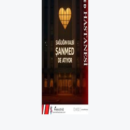
Boğaziçi Üniversitesi mezunlarının toplumsal,