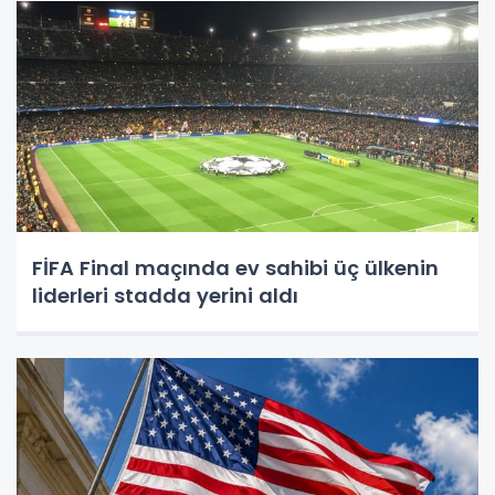
FİFA Final maçında ev sahibi üç ülkenin
liderleri stadda yerini aldı