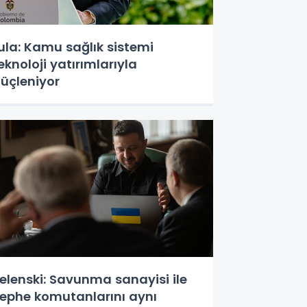
ula: Kamu sağlık sistemi
eknoloji yatırımlarıyla
üçleniyor
elenski: Savunma sanayisi ile
ephe komutanlarını aynı