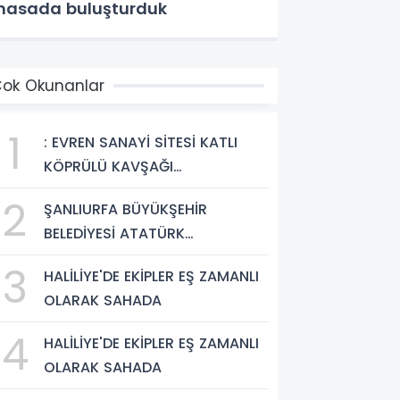
asada buluşturduk
ok Okunanlar
1
: EVREN SANAYİ SİTESİ KATLI
KÖPRÜLÜ KAVŞAĞI
TAMAMLANDI, ARAÇ GEÇİŞLERİ
2
ŞANLIURFA BÜYÜKŞEHİR
BAŞLADI
BELEDİYESİ ATATÜRK
BULVARI'NDA ASFALT YENİLEME
3
HALİLİYE'DE EKİPLER EŞ ZAMANLI
ÇALIŞMALARINA BAŞLIYOR
OLARAK SAHADA
4
HALİLİYE'DE EKİPLER EŞ ZAMANLI
OLARAK SAHADA