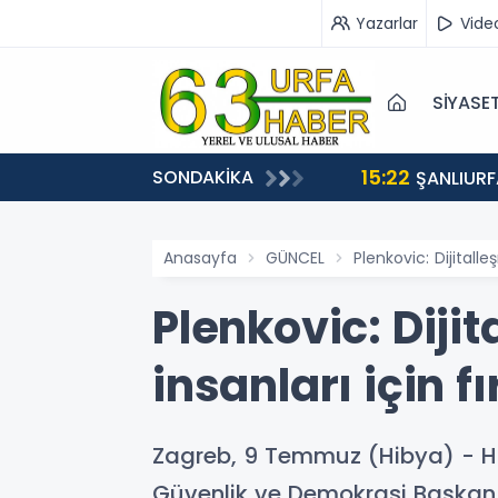
Yazarlar
Vide
SİYASE
15:22
SONDAKİKA
EÇİŞLERİ BAŞLADI
ŞANLIURF
Anasayfa
GÜNCEL
Plenkovic: Dijitalle
Plenkovic: Diji
insanları için f
Zagreb, 9 Temmuz (Hibya) - Hı
Güvenlik ve Demokrasi Başkan Y