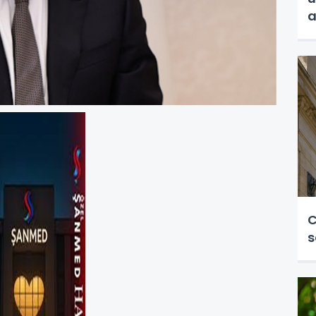
a
C
s