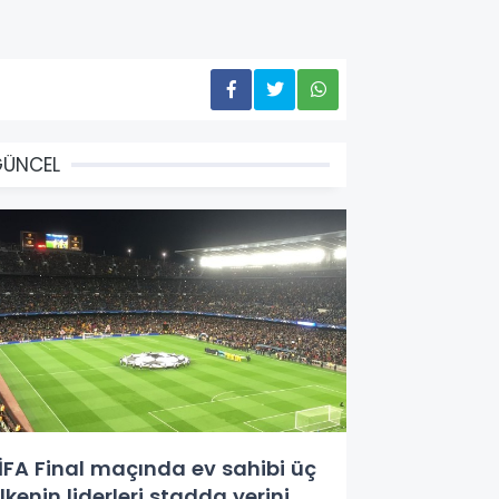
GÜNCEL
İFA Final maçında ev sahibi üç
lkenin liderleri stadda yerini