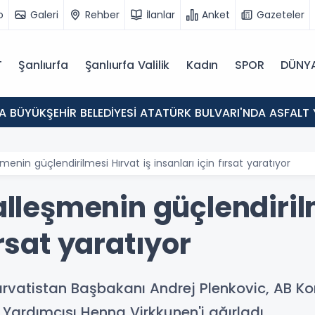
o
Galeri
Rehber
İlanlar
Anket
Gazeteler
T
Şanlıurfa
Şanlıurfa Valilik
Kadın
SPOR
DÜNY
A BÜYÜKŞEHİR BELEDİYESİ ATATÜRK BULVARI'NDA ASFALT
şmenin güçlendirilmesi Hırvat iş insanları için fırsat yaratıyor
talleşmenin güçlendiril
ırsat yaratıyor
rvatistan Başbakanı Andrej Plenkovic, AB Ko
ardımcısı Henna Virkkunen'i ağırladı.