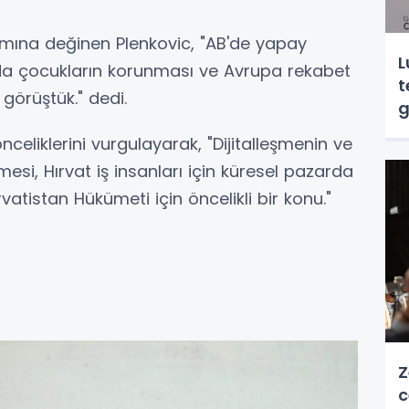
mına değinen Plenkovic, "AB'de yapay
L
tamda çocukların korunması ve Avrupa rekabet
t
görüştük." dedi.
g
celiklerini vurgulayarak, "Dijitalleşmenin ve
mesi, Hırvat iş insanları için küresel pazarda
rvatistan Hükümeti için öncelikli bir konu."
Z
c