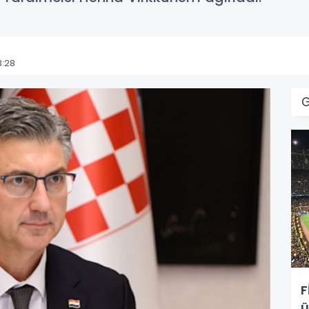
3:28
F
ü