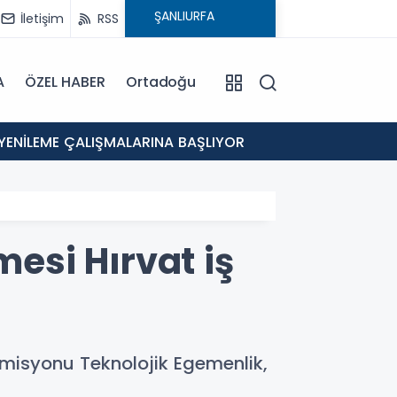
İletişim
RSS
A
ÖZEL HABER
Ortadoğu
12:46
 YENİLEME ÇALIŞMALARINA BAŞLIYOR
Eyyübi
mesi Hırvat iş
misyonu Teknolojik Egemenlik,