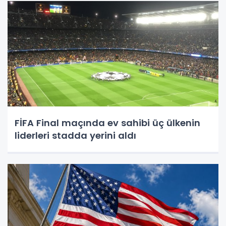
FİFA Final maçında ev sahibi üç ülkenin
liderleri stadda yerini aldı