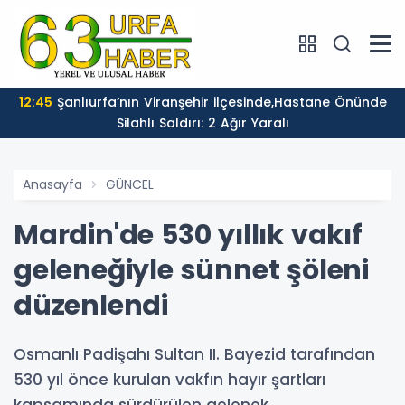
12:45
Şanlıurfa’nın Viranşehir ilçesinde,Hastane Önünde
Silahlı Saldırı: 2 Ağır Yaralı
Anasayfa
GÜNCEL
Mardin'de 530 yıllık vakıf
geleneğiyle sünnet şöleni
düzenlendi
Osmanlı Padişahı Sultan II. Bayezid tarafından
530 yıl önce kurulan vakfın hayır şartları