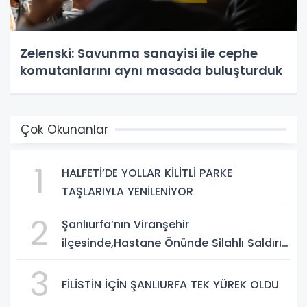
Zelenski: Savunma sanayisi ile cephe
komutanlarını aynı masada buluşturduk
Çok Okunanlar
1
HALFETİ’DE YOLLAR KİLİTLİ PARKE
TAŞLARIYLA YENİLENİYOR
2
Şanlıurfa’nın Viranşehir
ilçesinde,Hastane Önünde Silahlı Saldırı:
2 Ağır Yaralı
3
FİLİSTİN İÇİN ŞANLIURFA TEK YÜREK OLDU