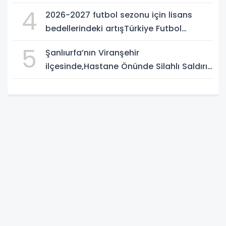
4
2026-2027 futbol sezonu için lisans
bedellerindeki artışTürkiye Futbol
Federasyonu işi ticarete indirdi
5
Şanlıurfa’nın Viranşehir
ilçesinde,Hastane Önünde Silahlı Saldırı:
2 Ağır Yaralı