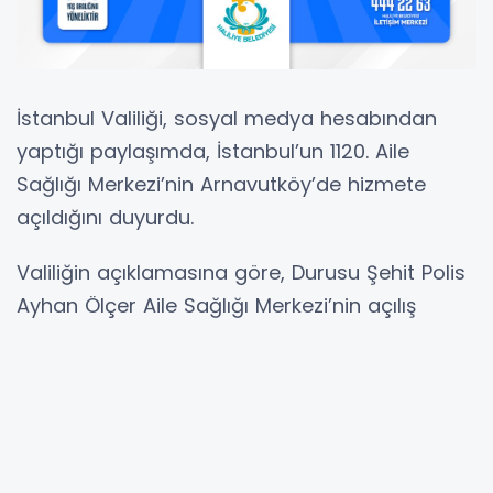
İstanbul Valiliği, sosyal medya hesabından
yaptığı paylaşımda, İstanbul’un 1120. Aile
Sağlığı Merkezi’nin Arnavutköy’de hizmete
açıldığını duyurdu.
Valiliğin açıklamasına göre, Durusu Şehit Polis
Ayhan Ölçer Aile Sağlığı Merkezi’nin açılış
törenine İstanbul Valisi Davut Gül, Arnavutköy
Kaymakamı Mahmut Hersanlıoğlu, Arnavutköy
Belediye Başkanı Mustafa Candaroğlu, İl Sağlık
Müdürü Doç. Dr. Abdullah Emre Güner,
protokol üyeleri ile aile sağlığı merkezine ismi