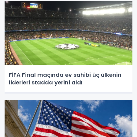
FİFA Final maçında ev sahibi üç ülkenin
liderleri stadda yerini aldı