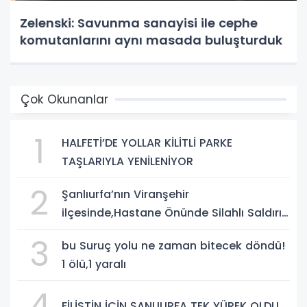
Zelenski: Savunma sanayisi ile cephe
komutanlarını aynı masada buluşturduk
Çok Okunanlar
1
HALFETİ’DE YOLLAR KİLİTLİ PARKE
TAŞLARIYLA YENİLENİYOR
2
Şanlıurfa’nın Viranşehir
ilçesinde,Hastane Önünde Silahlı Saldırı:
2 Ağır Yaralı
3
bu Suruç yolu ne zaman bitecek döndü!
1 ölü,1 yaralı
4
FİLİSTİN İÇİN ŞANLIURFA TEK YÜREK OLDU