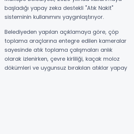
başladığı yapay zeka destekli "Atık Nakit"
sisteminin kullanımını yaygınlaştırıyor.
Belediyeden yapılan açıklamaya göre, çöp
toplama araçlarına entegre edilen kameralar
sayesinde atık toplama çalışmaları anlık
olarak izlenirken, çevre kirliliği, kaçak moloz
dökümleri ve uygunsuz bırakılan atıklar yapay
zekâ tarafından tespit edilerek ilgili birimlere
bildiriliyor.
Sistem ayrıca sokak süpürme ve yol yıkama
çalışmalarının denetlenmesinde de kullanılıyor.
Geri dönüştürülebilir atıklar analiz edilirken,
konteynerlerin doluluk oranlarına göre