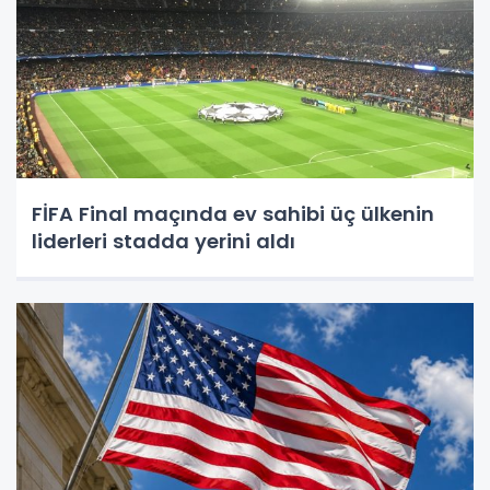
FİFA Final maçında ev sahibi üç ülkenin
liderleri stadda yerini aldı