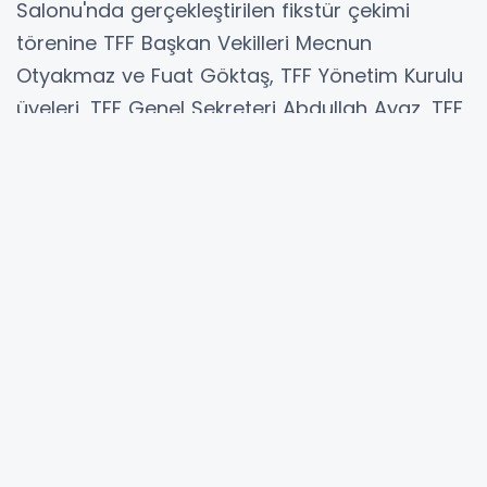
Salonu'nda gerçekleştirilen fikstür çekimi
törenine TFF Başkan Vekilleri Mecnun
Otyakmaz ve Fuat Göktaş, TFF Yönetim Kurulu
üyeleri, TFF Genel Sekreteri Abdullah Ayaz, TFF
Temsilciler Kurulu Başkanı Şerafettin Bural'ın
yanı sıra Trendyol Süper Lig kulüplerinin
başkanları ve temsilcileri, yayıncı kuruluş beIN
SPORTS ile sponsor firmaların yöneticilerinin
katıldığı belirtildi.
Hibya Haber Ajansı