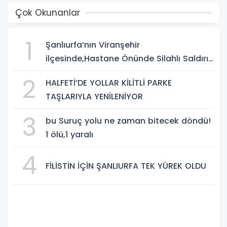
Çok Okunanlar
1
Şanlıurfa’nın Viranşehir
ilçesinde,Hastane Önünde Silahlı Saldırı:
2 Ağır Yaralı
2
HALFETİ’DE YOLLAR KİLİTLİ PARKE
TAŞLARIYLA YENİLENİYOR
3
bu Suruç yolu ne zaman bitecek döndü!
1 ölü,1 yaralı
4
FİLİSTİN İÇİN ŞANLIURFA TEK YÜREK OLDU