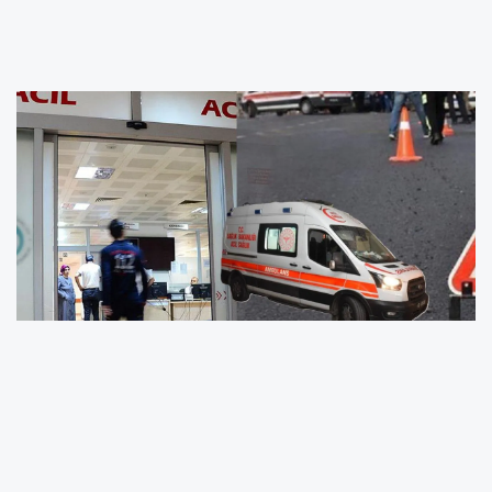
Akay’a Yönelik Silahlı Saldırıya İlişkin
Barodan Açıklama
Birecik ilçesinde aralarındaki husumeti
sonlandırmak için bir araya gelen iki aile
arasında henüz bilinmeyen bir nedenden
dolayı kavga çıktı.Çıkan kavgada iki kişi
yaralandı.