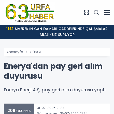
11:12
SİVEREK'İN CAN DAMARI CADDELERİNDE ÇALIŞMALAR
ARALIKSIZ SÜRÜYOR
Anasayfa
GÜNCEL
Enerya'dan pay geri alım
duyurusu
Enerya Enerji A.Ş, pay geri alım duyurusu yaptı.
31-07-2025 21:24
209
OKUNMA
Güncelleme : 31-07-2025 21:24