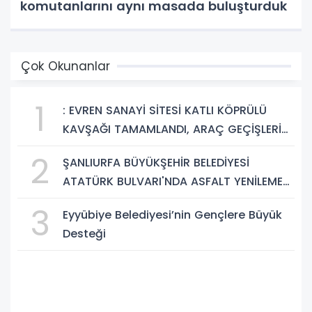
komutanlarını aynı masada buluşturduk
Çok Okunanlar
1
: EVREN SANAYİ SİTESİ KATLI KÖPRÜLÜ
KAVŞAĞI TAMAMLANDI, ARAÇ GEÇİŞLERİ
BAŞLADI
2
ŞANLIURFA BÜYÜKŞEHİR BELEDİYESİ
ATATÜRK BULVARI'NDA ASFALT YENİLEME
ÇALIŞMALARINA BAŞLIYOR
3
Eyyübiye Belediyesi’nin Gençlere Büyük
Desteği