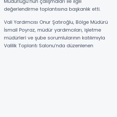
Müdürlüğü’nün çalışmaları ile ilgili
değerlendirme toplantısına başkanlık etti.
Vali Yardımcısı Onur Şatıroğlu, Bölge Müdürü
İsmail Poyraz, müdür yardımcıları, işletme
müdürleri ve şube sorumlularının katılımıyla
Valilik Toplantı Salonu’nda düzenlenen
toplantıda; orman yangınlarına karşı alınan
tedbirler, ağaçlandırma çalışmalarında
gelinen son durum ve yeni orman alanları
oluşturulmasıyla ilgili çalışmalar değerlendirildi.