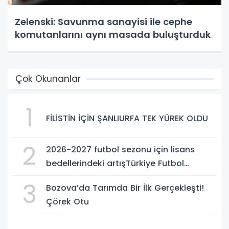
Zelenski: Savunma sanayisi ile cephe
komutanlarını aynı masada buluşturduk
Çok Okunanlar
1
FİLİSTİN İÇİN ŞANLIURFA TEK YÜREK OLDU
2
2026-2027 futbol sezonu için lisans
bedellerindeki artışTürkiye Futbol
Federasyonu işi ticarete indirdi
3
Bozova’da Tarımda Bir İlk Gerçekleşti!
Çörek Otu