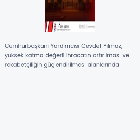
Cumhurbaşkanı Yardımcısı Cevdet Yılmaz,
yüksek katma değerli ihracatın artırılması ve
rekabetçiliğin güçlendirilmesi alanlarında
uyguladıkları politikalar sayesinde ihracatın
artmaya devam ediyor olduğunu kaydetti.
İhracatın 2025 yılı Eylül ayında geçen yılın aynı
ayına göre yüzde 3 oranında artarak
yıllıklandırılmış değerinin 270 milyar dolara
yaklaştığını belirten Yılmaz, şunları aktardı: