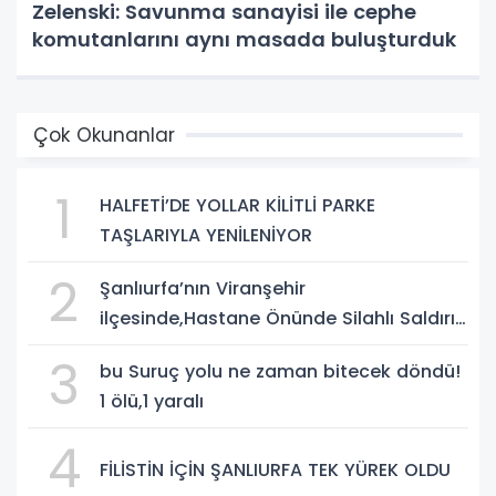
Zelenski: Savunma sanayisi ile cephe
komutanlarını aynı masada buluşturduk
Çok Okunanlar
1
HALFETİ’DE YOLLAR KİLİTLİ PARKE
TAŞLARIYLA YENİLENİYOR
2
Şanlıurfa’nın Viranşehir
ilçesinde,Hastane Önünde Silahlı Saldırı:
2 Ağır Yaralı
3
bu Suruç yolu ne zaman bitecek döndü!
1 ölü,1 yaralı
4
FİLİSTİN İÇİN ŞANLIURFA TEK YÜREK OLDU