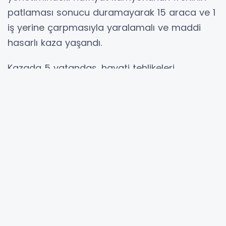
patlaması sonucu duramayarak 15 araca ve 1
iş yerine çarpmasıyla yaralamalı ve maddi
hasarlı kaza yaşandı.
Kazada 5 vatandaş, hayati tehlikeleri
olmayacak şekilde yaralandı. Olayla ilgili
gerekli tahkikat başlatıldı.
Hibya Haber Ajansı