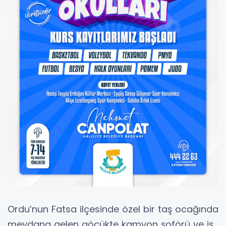
Ordu’nun Fatsa ilçesinde özel bir taş ocağında
meydana gelen göçükte kamyon şoförü ve iş