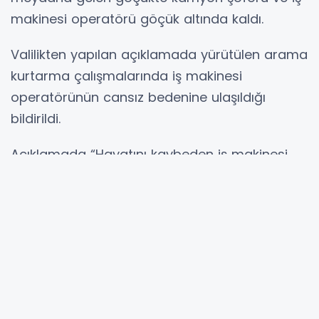
makinesi operatörü göçük altında kaldı.
Valilikten yapılan açıklamada yürütülen arama
kurtarma çalışmalarında iş makinesi
operatörünün cansız bedenine ulaşıldığı
bildirildi.
Açıklamada “Hayatını kaybeden iş makinesi
operatörüne Allah’tan rahmet, acılı ailesine
başsağlığı ve sabır diliyoruz.” ifadesine yer
verildi.
Hibya Haber Ajansı