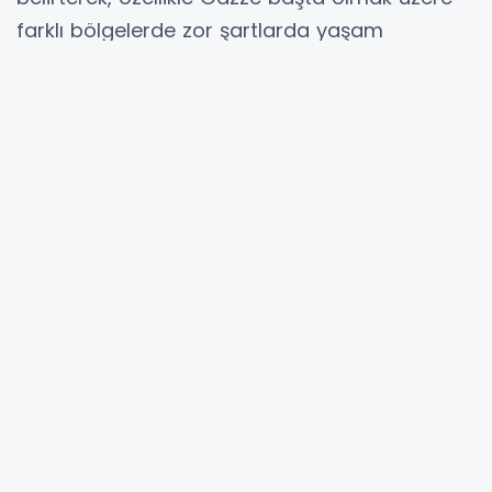
farklı bölgelerde zor şartlarda yaşam
mücadelesi veren çocukları anarak,
"Çocukların güven içinde yaşayabildiği,
eğitimden ve temel haklardan eşit şekilde
yararlanabildiği 'Daha Adil Bir Dünya’,
insanlığın ortak sorumluluğudur." ifadelerini
kullandı.
Hibya Haber Ajansı