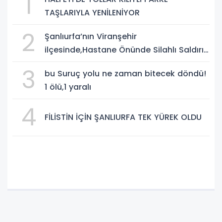
1
TAŞLARIYLA YENİLENİYOR
2
Şanlıurfa’nın Viranşehir
ilçesinde,Hastane Önünde Silahlı Saldırı:
2 Ağır Yaralı
3
bu Suruç yolu ne zaman bitecek döndü!
1 ölü,1 yaralı
4
FİLİSTİN İÇİN ŞANLIURFA TEK YÜREK OLDU