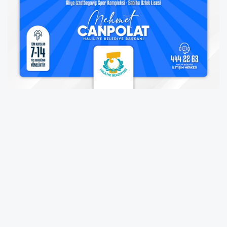
Yeni yönetim kurulunda Gökhan Erdem,
Rahman Kalyoncu, Seda Demirel Yıldırım, Anıl
Kaya, Cengiz Öztürk ve Turgay Bulut yer aldı.
Genel kurulun ardından açıklamalarda
bulunan Başkan Dr. İlker Dilek, kulübün yeni