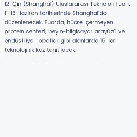
12. Çin (Shanghai) Uluslararası Teknoloji Fuarı,
11-13 Haziran tarihlerinde Shanghai’da
düzenlenecek. Fuarda, hücre içermeyen
protein sentezi, beyin-bilgisayar arayüzü ve
endüstriyel robotlar gibi alanlarda 15 ileri
teknoloji ilk kez tanıtılacak.
Shanghai Belediyesi tarafından dün
düzenlenen basın toplantısında, 12. Çin
(Shanghai) Uluslararası Teknoloji Fuarı’nın
(CSITF) 11-13 Haziran tarihlerinde Shanghai
kentinde gerçekleştirileceği bildirildi.
Toplantıda verilen bilgiye göre, fuarda bir dizi
ileri teknoloji ürününün sergilenmesi
bekleniyor. Ayrıca hücre içermeyen protein