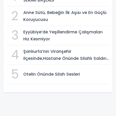
SERİMİ BAŞLADI
2
Anne Sütü, Bebeğin İlk Aşısı ve En Güçlü
Koruyucusu
3
Eyyübiye’de Yeşillendirme Çalışmaları
Hız Kesmiyor
4
Şanlıurfa’nın Viranşehir
ilçesinde,Hastane Önünde Silahlı Saldırı:
2 Ağır Yaralı
5
Otelin Önünde Silah Sesleri