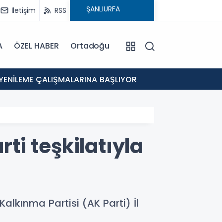
İletişim
RSS
A
ÖZEL HABER
Ortadoğu
12:46
 YENİLEME ÇALIŞMALARINA BAŞLIYOR
Eyyübi
i teşkilatıyla
lkınma Partisi (AK Parti) İl