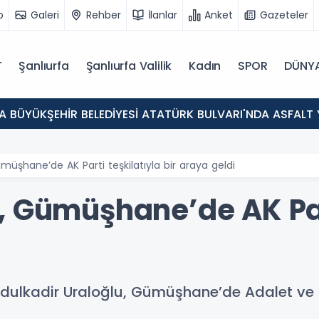
o
Galeri
Rehber
İlanlar
Anket
Gazeteler
T
Şanlıurfa
Şanlıurfa Valilik
Kadın
SPOR
DÜNY
A BÜYÜKŞEHİR BELEDİYESİ ATATÜRK BULVARI'NDA ASFALT
müşhane’de AK Parti teşkilatıyla bir araya geldi
, Gümüşhane’de AK Part
dulkadir Uraloğlu, Gümüşhane’de Adalet ve Ka