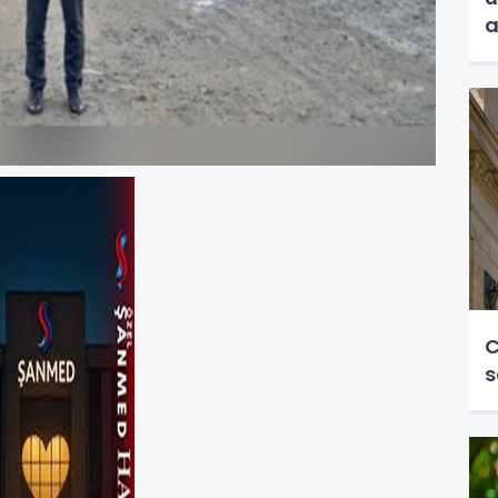
a
C
s