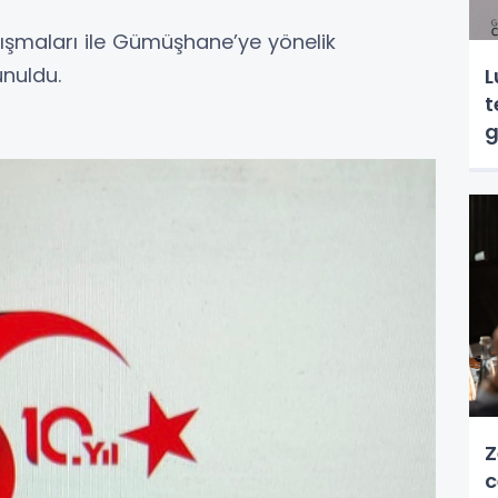
ışmaları ile Gümüşhane’ye yönelik
unuldu.
L
t
g
Z
c