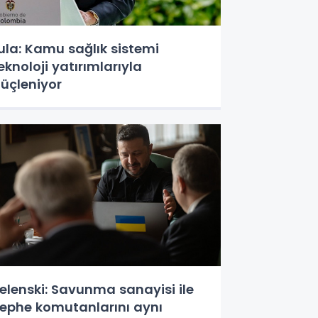
ula: Kamu sağlık sistemi
eknoloji yatırımlarıyla
üçleniyor
elenski: Savunma sanayisi ile
ephe komutanlarını aynı