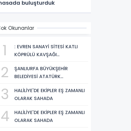
asada buluşturduk
ok Okunanlar
1
: EVREN SANAYİ SİTESİ KATLI
KÖPRÜLÜ KAVŞAĞI
TAMAMLANDI, ARAÇ GEÇİŞLERİ
2
ŞANLIURFA BÜYÜKŞEHİR
BAŞLADI
BELEDİYESİ ATATÜRK
BULVARI'NDA ASFALT YENİLEME
3
HALİLİYE'DE EKİPLER EŞ ZAMANLI
ÇALIŞMALARINA BAŞLIYOR
OLARAK SAHADA
4
HALİLİYE'DE EKİPLER EŞ ZAMANLI
OLARAK SAHADA