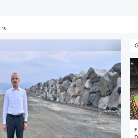
:48
F
ü