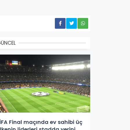
GÜNCEL
İFA Final maçında ev sahibi üç
lkenin liderleri stadda yerini