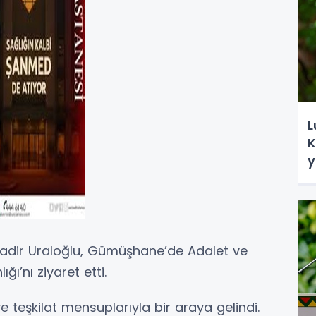
L
K
y
kadir Uraloğlu, Gümüşhane’de Adalet ve
ğı’nı ziyaret etti.
e teşkilat mensuplarıyla bir araya gelindi.