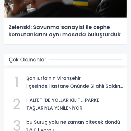
Zelenski: Savunma sanayisi ile cephe
komutanlarını aynı masada buluşturduk
Çok Okunanlar
1
Şanlıurfa’nın Viranşehir
ilçesinde,Hastane Önünde Silahlı Saldırı:
2 Ağır Yaralı
2
HALFETİ’DE YOLLAR KİLİTLİ PARKE
TAŞLARIYLA YENİLENİYOR
3
bu Suruç yolu ne zaman bitecek döndü!
1 ölü,1 yaralı