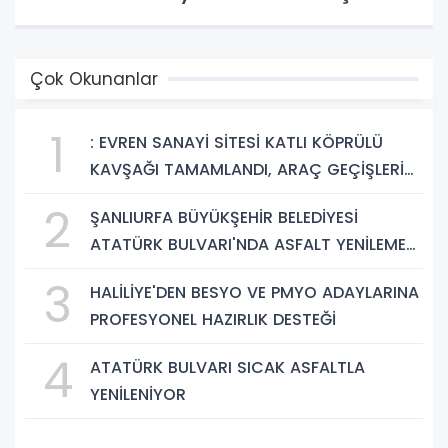
Çok Okunanlar
1
: EVREN SANAYİ SİTESİ KATLI KÖPRÜLÜ
KAVŞAĞI TAMAMLANDI, ARAÇ GEÇİŞLERİ
BAŞLADI
2
ŞANLIURFA BÜYÜKŞEHİR BELEDİYESİ
ATATÜRK BULVARI'NDA ASFALT YENİLEME
ÇALIŞMALARINA BAŞLIYOR
3
HALİLİYE'DEN BESYO VE PMYO ADAYLARINA
PROFESYONEL HAZIRLIK DESTEĞİ
4
ATATÜRK BULVARI SICAK ASFALTLA
YENİLENİYOR