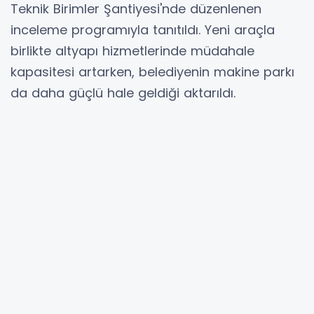
Teknik Birimler Şantiyesi'nde düzenlenen
inceleme programıyla tanıtıldı. Yeni araçla
birlikte altyapı hizmetlerinde müdahale
kapasitesi artarken, belediyenin makine parkı
da daha güçlü hale geldiği aktarıldı.
Tokat Belediye Başkanı Mehmet Kemal
Yazıcıoğlu, Belediye Başkan Yardımcıları ile
birlikte yeni vidanjörü yerinde inceleyerek
teknik ekipten bilgi aldı. İncelemenin ardından
açıklamalarda bulunan Başkan Yazıcıoğlu,
belediyenin araç filosunu modern, güçlü ve
sürdürülebilir bir yapıya kavuşturmak için
çalışmalarını kararlılıkla sürdürdüklerini söyledi.
Başkan Yazıcıoğlu, Çevre, Şehircilik ve İklim