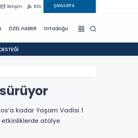
İletişim
RSS
A
ÖZEL HABER
Ortadoğu
18:02
DESTEĞİ
: EVR
 sürüyor
stos’a kadar Yaşam Vadisi 1
 etkinliklerde atölye