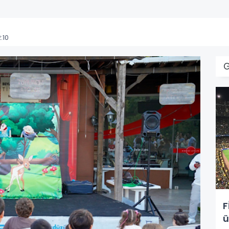
:10
F
ü