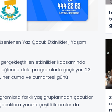
L
t
g
üzenlenen Yaz Çocuk Etkinlikleri, Yaşam
gerçekleştirilen etkinlikler kapsamında
 eğlence dolu programlarla geçiriyor. 23
er, her cuma ve cumartesi günü
ogramlara farklı yaş gruplarından çocuklar
Z
c
 çocuklara yönelik çeşitli ikramlar da
m