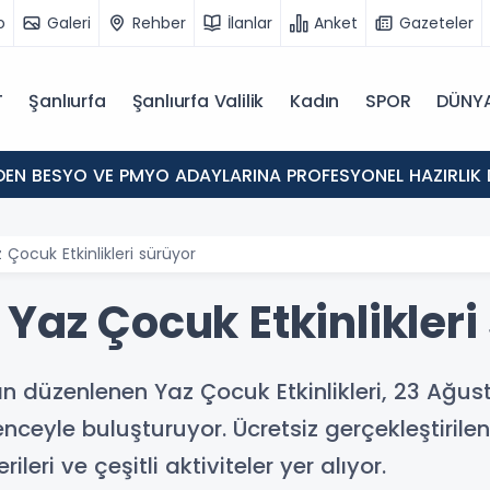
o
Galeri
Rehber
İlanlar
Anket
Gazeteler
T
Şanlıurfa
Şanlıurfa Valilik
Kadın
SPOR
DÜNY
'DEN BESYO VE PMYO ADAYLARINA PROFESYONEL HAZIRLIK 
 Çocuk Etkinlikleri sürüyor
Yaz Çocuk Etkinlikleri
an düzenlenen Yaz Çocuk Etkinlikleri, 23 Ağu
nceyle buluşturuyor. Ücretsiz gerçekleştirilen
ileri ve çeşitli aktiviteler yer alıyor.