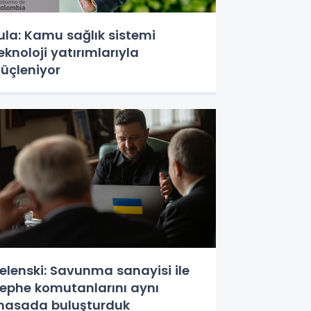
ula: Kamu sağlık sistemi
eknoloji yatırımlarıyla
üçleniyor
elenski: Savunma sanayisi ile
ephe komutanlarını aynı
asada buluşturduk