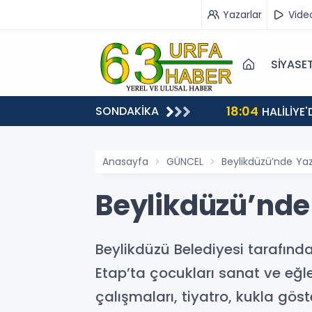
Yazarlar
Vide
SİYASE
18:04
SONDAKİKA
HALİLİYE
Anasayfa
GÜNCEL
Beylikdüzü’nde Yaz
Beylikdüzü’nde 
Beylikdüzü Belediyesi tarafınd
Etap’ta çocukları sanat ve eğle
çalışmaları, tiyatro, kukla göster