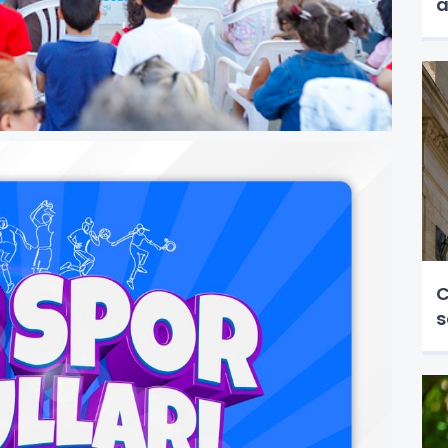
a
C
s