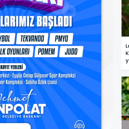
L
K
y