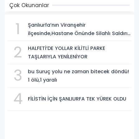
Çok Okunanlar
1
Şanlıurfa’nın Viranşehir
ilçesinde,Hastane Önünde Silahlı Saldırı:
2 Ağır Yaralı
2
HALFETİ’DE YOLLAR KİLİTLİ PARKE
TAŞLARIYLA YENİLENİYOR
3
bu Suruç yolu ne zaman bitecek döndü!
1 ölü,1 yaralı
4
FİLİSTİN İÇİN ŞANLIURFA TEK YÜREK OLDU