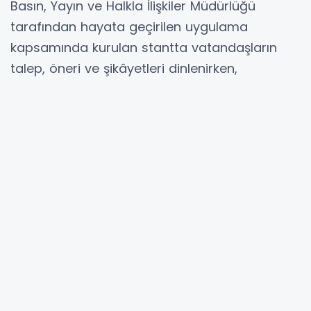
Basın, Yayın ve Halkla İlişkiler Müdürlüğü
tarafından hayata geçirilen uygulama
kapsamında kurulan stantta vatandaşların
talep, öneri ve şikâyetleri dinlenirken,
memnuniyet anketleri de gerçekleştiriliyor.
Noktada belediye hizmetleri, devam eden
projeler ve tesisler hakkında bilgilendirme
yapılırken, şehir dışından gelen ziyaretçilere
Çorum’un tarihi, kültürel ve turistik değerleri
hakkında da bilgi veriliyor.
Vatandaşlardan gelen başvurular ekipler
tarafından kayıt altına alınarak ilgili birimlere
yönlendiriliyor ve süreç takibi yapılıyor.
Uygulamayla belediye hizmetlerinin vatandaş