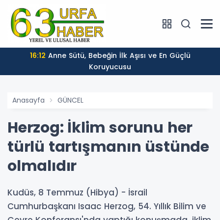
16:12
Anne Sütü, Bebeğin İlk Aşısı ve En Güçlü
Koruyucusu
Anasayfa
GÜNCEL
Herzog: İklim sorunu her
türlü tartışmanın üstünde
olmalıdır
Kudüs, 8 Temmuz (Hibya) - İsrail
Cumhurbaşkanı Isaac Herzog, 54. Yıllık Bilim ve