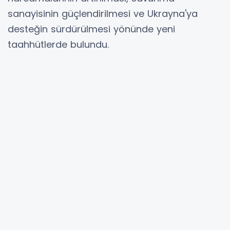
sanayisinin güçlendirilmesi ve Ukrayna'ya
desteğin sürdürülmesi yönünde yeni
taahhütlerde bulundu.
Liderler, Washington Antlaşması'nın 5.
maddesi kapsamında kolektif savunma
ilkesine bağlılıklarını bir kez daha vurgulayarak,
"Bir üyeye yapılan saldırı, tüm üyelere yapılmış
sayılır." mesajını yineledi. Açıklamada,
NATO'nun birlik ve dayanışmasının ittifakın
güvenliğinin temel unsuru olduğu ifade edildi.
Bildiride, Rusya'nın Avrupa-Atlantik güvenliğine
yönelik oluşturduğu tehdit ile terörizm
karşısında caydırıcılık ve savunma