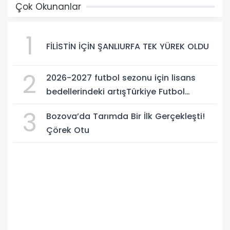
Çok Okunanlar
1
FİLİSTİN İÇİN ŞANLIURFA TEK YÜREK OLDU
2
2026-2027 futbol sezonu için lisans
bedellerindeki artışTürkiye Futbol
Federasyonu işi ticarete indirdi
3
Bozova’da Tarımda Bir İlk Gerçekleşti!
Çörek Otu