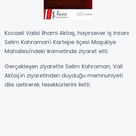
Kocaeli Valisi İlhami Aktaş, hayırsever iş insanı
Selim Kahraman'ı Kartepe ilçesi Maşukiye
Mahallesi'ndeki ikametinde ziyaret etti.
Gerçekleşen ziyarette Selim Kahraman, Vali
Aktaş'ın ziyaretinden duyduğu memnuniyeti
dile getirerek teşekkürlerini iletti.
Vali İlhami Aktaş ise bugüne kadar
gerçekleştirdiği hayır çalışmaları ve kente
sunduğu katkılar nedeniyle Selim Kahraman'a
teşekkür ederek, toplumsal dayanışmaya