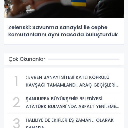
Zelenski: Savunma sanayisi ile cephe
komutanlarını aynı masada buluşturduk
Çok Okunanlar
1
: EVREN SANAYİ SİTESİ KATLI KÖPRÜLÜ
KAVŞAĞI TAMAMLANDI, ARAÇ GEÇİŞLERİ
BAŞLADI
2
ŞANLIURFA BÜYÜKŞEHİR BELEDİYESİ
ATATÜRK BULVARI'NDA ASFALT YENİLEME
ÇALIŞMALARINA BAŞLIYOR
3
HALİLİYE'DE EKİPLER EŞ ZAMANLI OLARAK
SAHADA