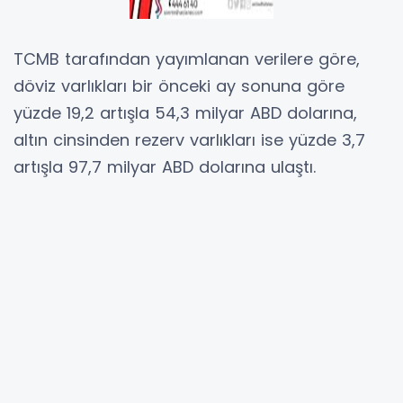
TCMB tarafından yayımlanan verilere göre,
döviz varlıkları bir önceki ay sonuna göre
yüzde 19,2 artışla 54,3 milyar ABD dolarına,
altın cinsinden rezerv varlıkları ise yüzde 3,7
artışla 97,7 milyar ABD dolarına ulaştı.
IMF rezerv pozisyonu ve SDR toplamı ise 7,7
milyar ABD doları olarak gerçekleşti.
Kamu sektörünün (Merkez Bankası ve Merkezi
Yönetim) kısa vadede döviz likiditesini
etkileyen döviz yükümlülükleri, bir önceki ay
sonuna göre yüzde 0,7 artarak 121,0 milyar
ABD doları düzeyinde gerçekleşti.