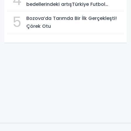
4
bedellerindeki artışTürkiye Futbol
Federasyonu işi ticarete indirdi
5
Bozova’da Tarımda Bir İlk Gerçekleşti!
Çörek Otu