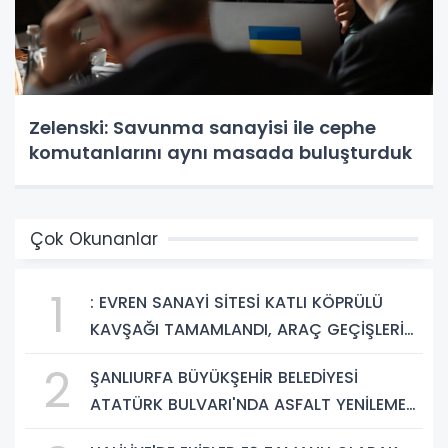
Zelenski: Savunma sanayisi ile cephe
komutanlarını aynı masada buluşturduk
Çok Okunanlar
1
: EVREN SANAYİ SİTESİ KATLI KÖPRÜLÜ
KAVŞAĞI TAMAMLANDI, ARAÇ GEÇİŞLERİ
BAŞLADI
2
ŞANLIURFA BÜYÜKŞEHİR BELEDİYESİ
ATATÜRK BULVARI'NDA ASFALT YENİLEME
ÇALIŞMALARINA BAŞLIYOR