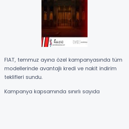
FIAT, temmuz ayına özel kampanyasında tüm
modellerinde avantajlı kredi ve nakit indirim
teklifleri sundu.
Kampanya kapsamında sınırlı sayıda
tamamen elektrikli Grande Panda, 1.390.000
TL’den başlayan fiyatlarla veya 300 bin TL’ye
12 ay vadeli, sıfır faizli kredi ve yüzde 2 takas
desteğiyle sunuluyor.