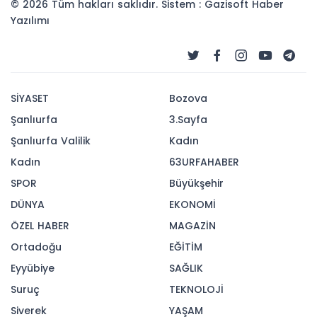
© 2026 Tüm hakları saklıdır. Sistem : Gazisoft
Haber
Yazılımı
SİYASET
Bozova
Şanlıurfa
3.Sayfa
Şanlıurfa Valilik
Kadın
Kadın
63URFAHABER
SPOR
Büyükşehir
DÜNYA
EKONOMİ
ÖZEL HABER
MAGAZİN
Ortadoğu
EĞİTİM
Eyyübiye
SAĞLIK
Suruç
TEKNOLOJİ
Siverek
YAŞAM