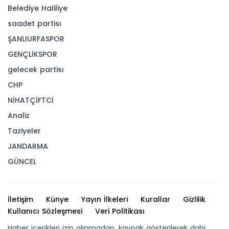
Belediye Haliliye
saadet partisı
ŞANLIURFASPOR
GENÇLİKSPOR
gelecek partisı
CHP
NİHATÇİFTCİ
Analiz
Taziyeler
JANDARMA
GÜNCEL
İletişim
Künye
Yayın İlkeleri
Kurallar
Gizlilik
Kullanıcı Sözleşmesi
Veri Politikası
Haber içerikleri izin alınmadan, kaynak gösterilerek dahi