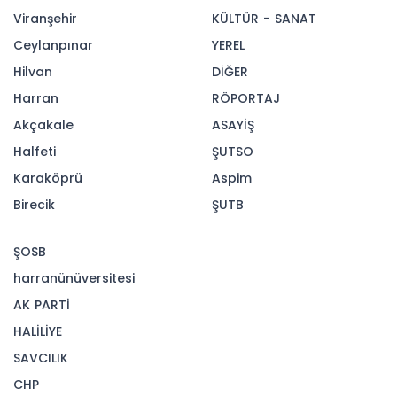
Viranşehir
KÜLTÜR - SANAT
Ceylanpınar
YEREL
Hilvan
DİĞER
Harran
RÖPORTAJ
Akçakale
ASAYİŞ
Halfeti
ŞUTSO
Karaköprü
Aspim
Birecik
ŞUTB
ŞOSB
harranünüversitesi
AK PARTİ
HALİLİYE
SAVCILIK
CHP