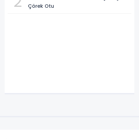
2
Çörek Otu